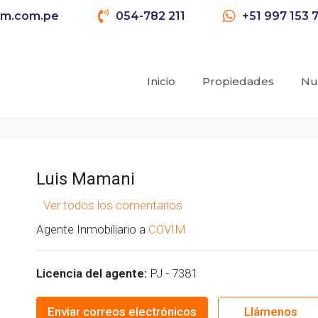
im.com.pe
054-782 211
+51 997 153 
Inicio
Propiedades
Nu
Luis Mamani
Ver todos los comentarios
Agente Inmobiliario a
COVIM
Licencia del agente:
PJ - 7381
Enviar correos electrónicos
Llámenos