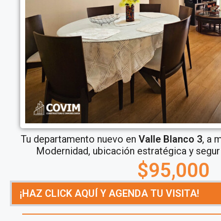
Tu departamento nuevo en
Valle Blanco 3
, a 
Modernidad, ubicación estratégica y seguri
$95,000
¡HAZ CLICK AQUÍ Y AGENDA TU VISITA!